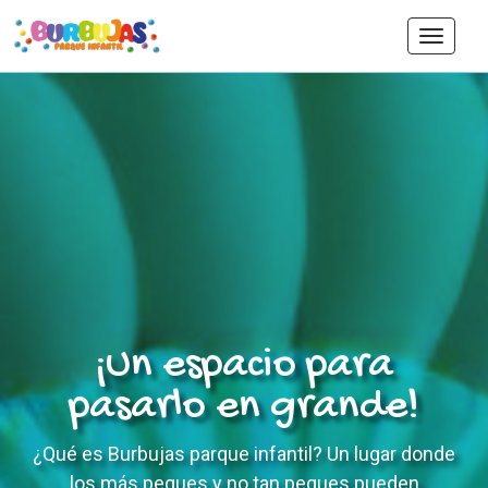
Toggle
navigat
¡Un espacio para
pasarlo en grande!
¿Qué es Burbujas parque infantil? Un lugar donde
los más peques y no tan peques pueden